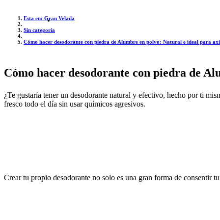
Esta en: Gran Velada
Sin categoría
Cómo hacer desodorante con piedra de Alumbre en polvo: Natural e ideal para axil
Cómo hacer desodorante con piedra de Alum
¿Te gustaría tener un desodorante natural y efectivo, hecho por ti mi
fresco todo el día sin usar químicos agresivos.
Crear tu propio desodorante no solo es una gran forma de consentir tu