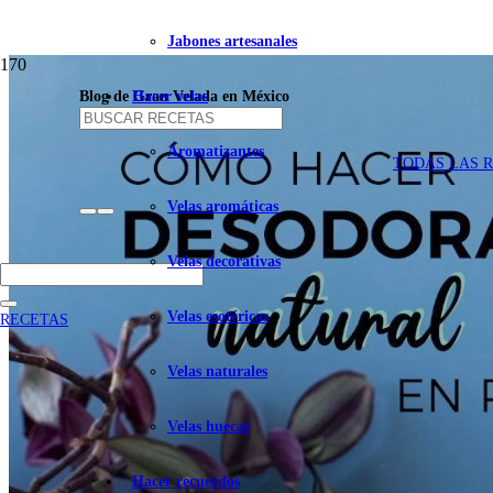
Jabones artesanales
Blog de Gran Velada en México
Hacer velas
Aromatizantes
TODAS LAS 
Velas aromáticas
Velas decorativas
Velas esotéricas
RECETAS
Velas naturales
Velas huecas
Hacer recuerdos