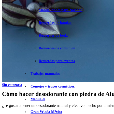
Manualidades para Navidad
Recuerdos de bautizo
Recuerdos de boda
Recuerdos de comunion
Recuerdos para eventos
Trabajos manuales
Sin categoría
Consejos y trucos cosméticos.
Cómo hacer desodorante con piedra de Alum
Manuales
¿Te gustaría tener un desodorante natural y efectivo, hecho por ti mi
Gran Velada México