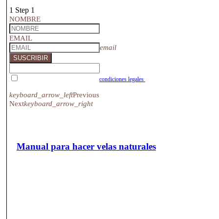
1
Step 1
NOMBRE
EMAIL
email
SUSCRIBIR
Acepto las condiciones Acepto las
condiciones legales
de inscripción para recibir
comunicaciones de Gran Velada.
keyboard_arrow_left
Previous
Next
keyboard_arrow_right
Manual para hacer velas naturales