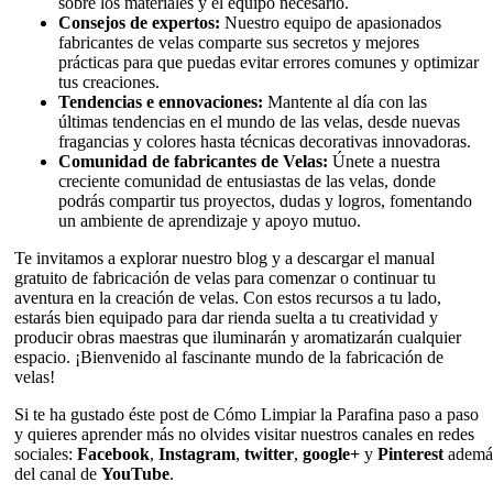
sobre los materiales y el equipo necesario.
Consejos de expertos:
Nuestro equipo de apasionados
fabricantes de velas comparte sus secretos y mejores
prácticas para que puedas evitar errores comunes y optimizar
tus creaciones.
Tendencias e ennovaciones:
Mantente al día con las
últimas tendencias en el mundo de las velas, desde nuevas
fragancias y colores hasta técnicas decorativas innovadoras.
Comunidad de fabricantes de Velas:
Únete a nuestra
creciente comunidad de entusiastas de las velas, donde
podrás compartir tus proyectos, dudas y logros, fomentando
un ambiente de aprendizaje y apoyo mutuo.
Te invitamos a explorar nuestro blog y a descargar el manual
gratuito de fabricación de velas para comenzar o continuar tu
aventura en la creación de velas. Con estos recursos a tu lado,
estarás bien equipado para dar rienda suelta a tu creatividad y
producir obras maestras que iluminarán y aromatizarán cualquier
espacio. ¡Bienvenido al fascinante mundo de la fabricación de
velas!
Si te ha gustado éste post de Cómo Limpiar la Parafina paso a paso
y quieres aprender más no olvides visitar nuestros canales en redes
sociales:
Facebook
,
Instagram
,
twitter
,
google+
y
Pinterest
ademá
del canal de
YouTube
.