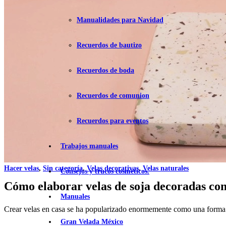
Manualidades para Navidad
Recuerdos de bautizo
Recuerdos de boda
Recuerdos de comunion
Recuerdos para eventos
Trabajos manuales
Hacer velas
,
Sin categoría
,
Velas decorativas
,
Velas naturales
Consejos y trucos cosméticos.
Cómo elaborar velas de soja decoradas con
Manuales
Crear velas en casa se ha popularizado enormemente como una forma e
Gran Velada México