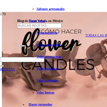
Jabones artesanales
Blog de Gran Velada en México
Hacer velas
Aromatizantes
TODAS LAS 
Velas aromáticas
Velas decorativas
Velas esotéricas
RECETAS
Velas naturales
Velas huecas
Hacer recuerdos